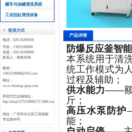
罐车与油罐清洗系统
工业拉缸清洗设备
联系方式
产品详情
电话：020-36269566
防爆反应釜智
手机：13632108688
传真：020-36269969
本系统用于清
联系人：销售经理
统工作模式为
邮箱：
13632108688@163.com
过程及辅助；
网址：
www.cleaning-spray.com
供水能力
——额
阿里巴巴店铺地址：
斤；
http://shop1375518996272.1688.com/
高压水泵防护
地址：广州市白云区江高镇振
能；
华北路68号
自动启停
——